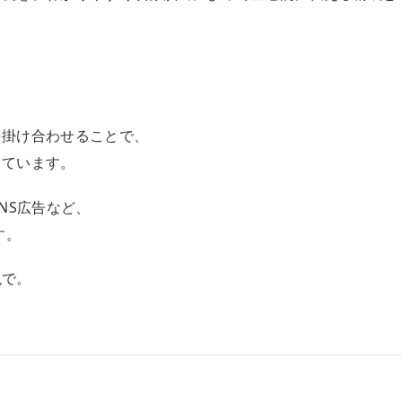
を掛け合わせることで、
しています。
NS広告など、
す。
現で。
。