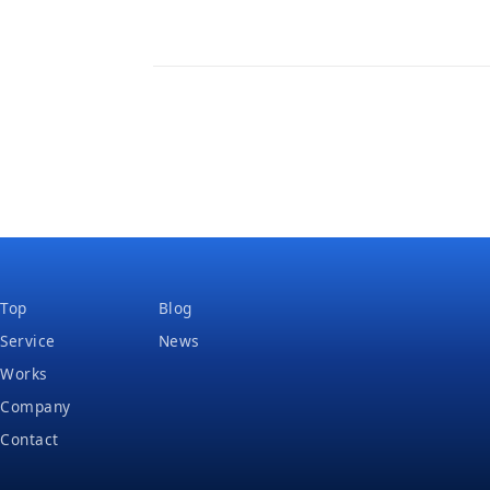
Top
Blog
Service
News
Works
Company
Contact